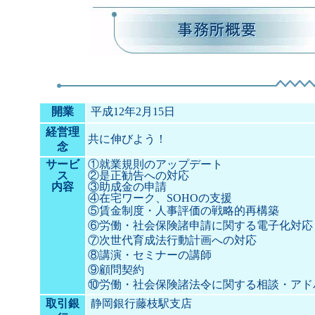
開業
平成12年2月15日
経営理
共に伸びよう！
念
サービ
①
就業規則のアップデート
ス
②
是正勧告への対応
内容
③
助成金の申請
④
在宅ワーク、SOHOの支援
⑤
賃金制度・人事評価の戦略的再構築
⑥労働・社会保険諸申請に関する電子化対応
⑦次世代育成法行動計画への対応
⑧講演・セミナーの講師
⑨顧問契約
⑩労働・社会保険諸法令に関する相談・
取引銀
静岡銀行藤枝駅支店