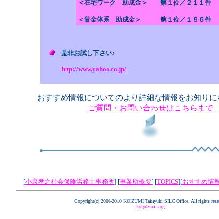
＜在宅ワーク 助成金＞ 第１位／２１１件
＜賃金体系 助成金＞ 第１位／１９６件
是非お試し下さい♪
http://www.yahoo.co.jp/
おすすめ情報についてのより詳細な情報をお知りに
ご質問・お問い合わせはこちらまで
[
小泉孝之社会保険労務士事務所
] [
事業所概要
] [
TOPICS
][
おすすめ情
Copyright(c) 2000-2010 KOIZUMI Takayuki SILC Office. All rights rese
koi@zumi.org