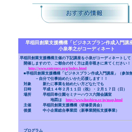
早稲田創業支援機構「ビジネスプラン作成入門講
小泉孝之がコーディネート
早稲田創業支援機構主催の下記講座を小泉がコーディネートして
開催しますので、ご都合の付く方は是非覗きに来てください！
http://www.entrepre.org/index.html
■早稲田創業支援機構「ビジネスプラン作成入門講座」（参加
－自分で仕事始めたいかた応援します！！
対象 新たに事業を始めたい方どなたでも
日時 平成１４年２月１１日（祝）・２月１７日（日）
場所 早稲田奉仕園セミナーハウス六階会議室
地図は
http://www.hoshien.or.jp/map.html
主催 早稲田創業支援機構（研修委員会）
後援 中小企業総合事業団（新事業開拓支援事業）
プログラム