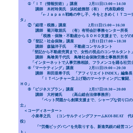
①「ＩＴ（情報技術）」講座 2月11日13:00～14:30
講師 木村玲美氏 浜松総務部（有） 代表取締役
「e-Ｊａｐａｎ戦略の申し子、今をときめくＩＴコー
タ」
②「経理・税務」講座 2月11日15:00～16:30
講師 菊川敬規氏 （有）有明会計事務センター所長
「税務・保険・不動産からＳＯＨＯ支援まで、ヒゲの
③「登記・社会保険」講座 2月11日17:00～18:30
講師 森脇洋子氏 不動産コンサルタント
「登記から不動産売買まで、女性の視点のコンサルタント
講師 鳥喰美千代氏 鳥喰社会保険労務士事務所所長
「インターネットで人事労務相談、フラメンコを踊る社労
④「マーケティング」講座 2月11日19:00～20:30
講師 和田亜希子氏 「アフィリエイトINDEX」編集長
「ＩＴベンチャー立上げ期のマーケティングに奮闘、
ＨＯ」
⑤「ビジネスプラン」講座 2月17日18:30～20:00
講師 大村健氏 （高山総合法律事務所）
「ペット問題から創業支援まで、シャープな切り口の
士」
＜コーディネーター＞
小泉孝之氏 （コンサルティングファームKOI-BEAT 代
役）
「”労働ビッグバン”を先取りする、新進気鋭の経営コン
ト」