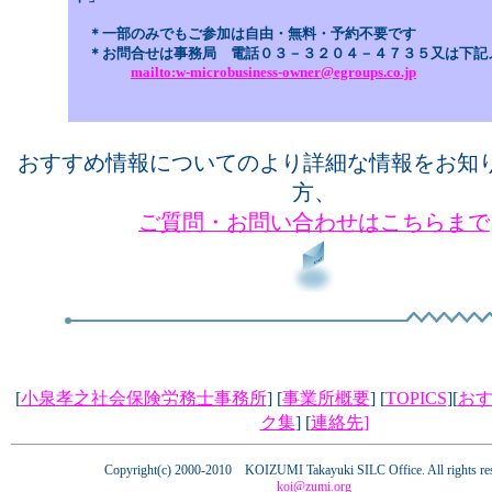
＊一部のみでもご参加は自由・無料・予約不要です
＊お問合せは事務局 電話０３－３２０４－４７３５又は下記
mailto:w-microbusiness-owner@egroups.co.jp
おすすめ情報についてのより詳細な情報をお知
方、
ご質問・お問い合わせはこちらまで
[
小泉孝之社会保険労務士事務所
] [
事業所概要
] [
TOPICS
][
お
ク集
] [
連絡先
]
Copyright(c) 2000-2010 KOIZUMI Takayuki SILC Office. All rights re
koi@zumi.org